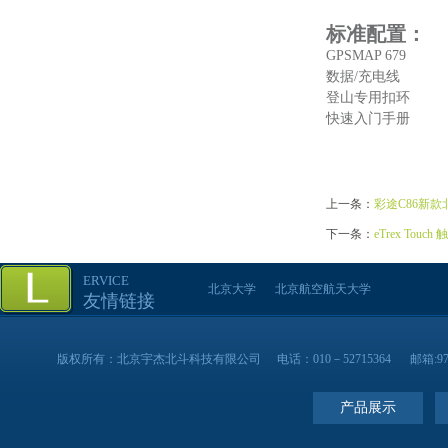
标准配置：
GPSMAP 679
数据/充电线
登山专用扣环
快速入门手册
上一条：
彩途C86新款
下一条：
eTrex Touc
ERVICE
北京大学
北京航空航天大学
友情链接
版权所有：北京宇杰北斗科技有限公司
电话：010－52715364
邮箱:97
产品展示