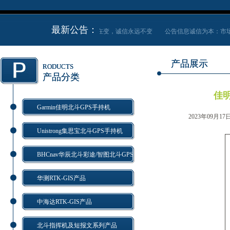
最新公告：
公告信息诚信为本：市场永远在变，诚信永远不变
公告信息诚信为本：市场
产品展示
RODUCTS
产品分类
佳明
Garmin佳明北斗GPS手持机
2023年09月17
Unistrong集思宝北斗GPS手持机
BHCnav华辰北斗彩途/智图北斗GPS
华测RTK-GIS产品
中海达RTK-GIS产品
北斗指挥机及短报文系列产品