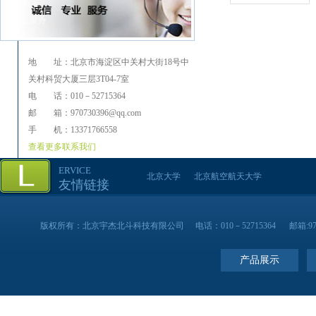
地 址：北京市海淀区中关村大街18号中
关村科贸大厦三层3T04-7室
电 话：010－52715364
邮 箱：970730396@qq.com
手 机：13371766558
查看更多联系我们
ERVICE
北京大学
北京航空航天大学
友情链接
版权所有：北京宇杰北斗科技有限公司
电话：010－52715364
邮箱:97
产品展示